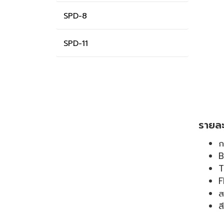
SPD-8
SPD-11
รายละ
ก
B
T
F
ส
สี